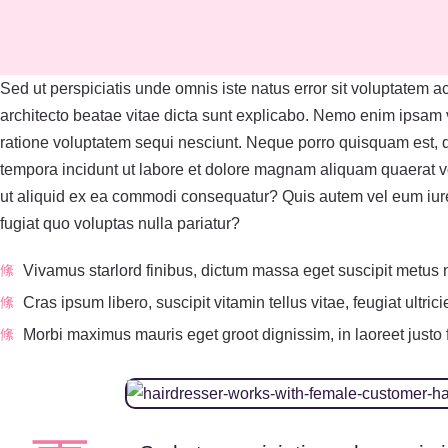
Sed ut perspiciatis unde omnis iste natus error sit voluptatem 
architecto beatae vitae dicta sunt explicabo. Nemo enim ipsam v
ratione voluptatem sequi nesciunt. Neque porro quisquam est, q
tempora incidunt ut labore et dolore magnam aliquam quaerat vo
ut aliquid ex ea commodi consequatur? Quis autem vel eum iure 
fugiat quo voluptas nulla pariatur?
Vivamus starlord finibus, dictum massa eget suscipit metus
Cras ipsum libero, suscipit vitamin tellus vitae, feugiat ultric
Morbi maximus mauris eget groot dignissim, in laoreet justo f