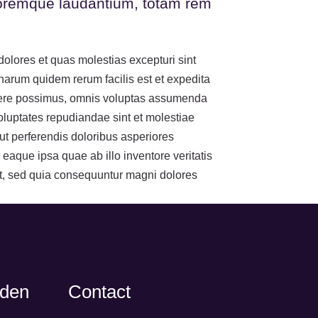
oloremque laudantium, totam rem
dolores et quas molestias excepturi sint
t harum quidem rerum facilis est et expedita
facere possimus, omnis voluptas assumenda
oluptates repudiandae sint et molestiae
ut perferendis doloribus asperiores
eaque ipsa quae ab illo inventore veritatis
git, sed quia consequuntur magni dolores
jden
Contact