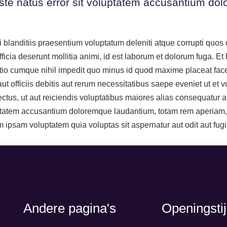
iste natus error sit voluptatem accusantium d
blanditiis praesentium voluptatum deleniti atque corrupti quos 
fficia deserunt mollitia animi, id est laborum et dolorum fuga. E
 optio cumque nihil impedit quo minus id quod maxime placeat 
 officiis debitis aut rerum necessitatibus saepe eveniet ut et v
tus, ut aut reiciendis voluptatibus maiores alias consequatur a
luptatem accusantium doloremque laudantium, totam rem aperiam, 
m ipsam voluptatem quia voluptas sit aspernatur aut odit aut fu
Andere pagina's
Openingsti