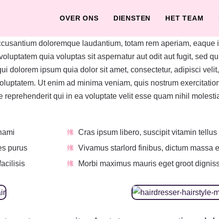
OVER ONS
DIENSTEN
HET TEAM
accusantium doloremque laudantium, totam rem aperiam, eaque ips
oluptatem quia voluptas sit aspernatur aut odit aut fugit, sed 
ui dolorem ipsum quia dolor sit amet, consectetur, adipisci ve
luptatem. Ut enim ad minima veniam, quis nostrum exercitatione
reprehenderit qui in ea voluptate velit esse quam nihil molest
 nami
Cras ipsum libero, suscipit vitamin tellus 
ies purus
Vivamus starlord finibus, dictum massa 
acilisis
Morbi maximus mauris eget groot dignissim